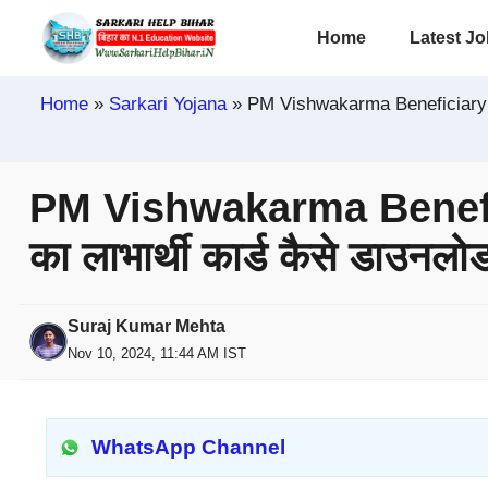
Skip
Home
Latest J
to
content
Home
»
Sarkari Yojana
»
PM Vishwakarma Beneficiary ID 
PM Vishwakarma Benefici
का लाभार्थी कार्ड कैसे डाउनलोड
Suraj Kumar Mehta
Nov 10, 2024, 11:44 AM IST
WhatsApp Channel