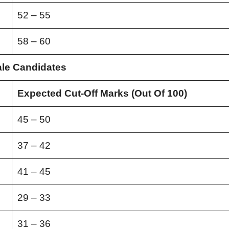
52 – 55
58 – 60
le Candidates
Expected Cut-Off Marks (Out Of 100)
45 – 50
37 – 42
41 – 45
29 – 33
31 – 36