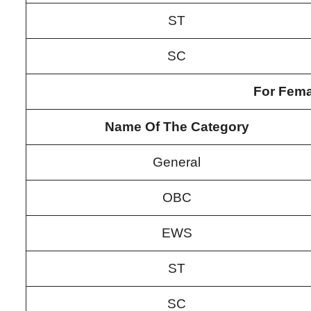
ST
SC
For Fema
Name Of The Category
General
OBC
EWS
ST
SC