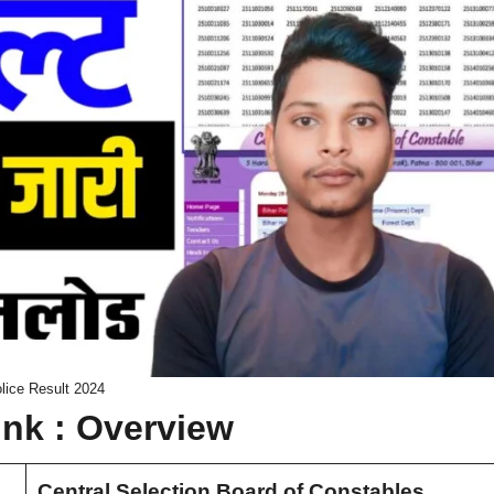
lice Result 2024
ink : Overview
Central Selection Board of Constables