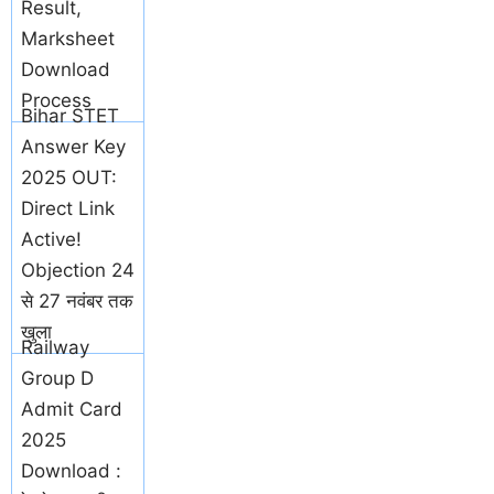
Result,
Marksheet
Download
Process
Bihar STET
Answer Key
2025 OUT:
Direct Link
Active!
Objection 24
से 27 नवंबर तक
खुला
Railway
Group D
Admit Card
2025
Download :