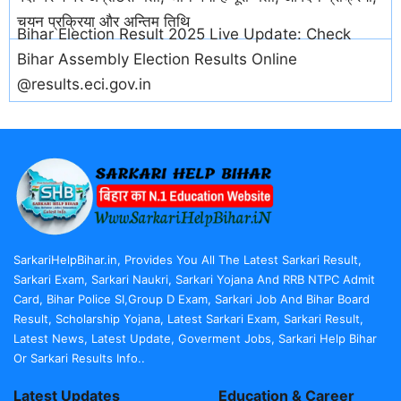
चयन प्रक्रिया और अन्तिम तिथि
Bihar Election Result 2025 Live Update: Check
Bihar Assembly Election Results Online
@results.eci.gov.in
SarkariHelpBihar.in, Provides You All The Latest Sarkari Result,
Sarkari Exam, Sarkari Naukri, Sarkari Yojana And RRB NTPC Admit
Card, Bihar Police SI,Group D Exam, Sarkari Job And Bihar Board
Result, Scholarship Yojana, Latest Sarkari Exam, Sarkari Result,
Latest News, Latest Update, Goverment Jobs, Sarkari Help Bihar
Or Sarkari Results Info..
Latest Updates
Education & Career