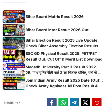
Bihar Board Matric Result 2026
Bihar Board Inter Result 2026 Out
Bihar Election Result 2025 Live Update:
Check Bihar Assembly Election Results
Online @results.eci.gov.in
SSC GD Physical Result 2025: PET/PST
Result Out, Cut Off & Merit List Download
Magadh University Part 3 Result 2022-
25: मगध यूनिवर्सिटी पार्ट 3 का रिजल्ट घोषित, यहाँ से करें
BA, BSc, BCom Result चेक
Join Indian Army Result 2025 Date (Out) :
Check Army Agniveer All Post Result &
Physical Test Raily Date
SHARE -->>