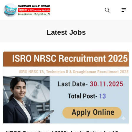
Skip
Me
to
content
Latest Jobs