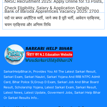
NRSC Recruitment 2025: Apply Online for 13 Posts,
Check Eligibility, Salary & Application Details
Bank of Baroda Apprentices Vacancy 2025: 2700
पदों पर बम्पर अप्रैंटिस भर्ती, जाने क्या है पूरी भर्ती, आवेदन प्रक्रिया,
चयन प्रक्रिया और अन्तिम तिथि
SarkariHelpBihar.in, Provides You All The Latest Sarkari Result,
Sarkari Exam, Sarkari Naukri, Sarkari Yojana And RRB NTPC Admit
Card, Bihar Police SI,Group D Exam, Sarkari Job And Bihar Board
Result, Scholarship Yojana, Latest Sarkari Exam, Sarkari Result,
Latest News, Latest Update, Goverment Jobs, Sarkari Help Bihar
Or Sarkari Results Info..