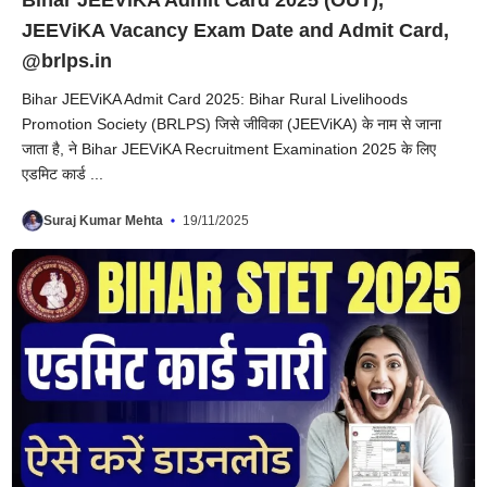
Bihar JEEViKA Admit Card 2025 (OUT),
JEEViKA Vacancy Exam Date and Admit Card,
@brlps.in
Bihar JEEViKA Admit Card 2025: Bihar Rural Livelihoods
Promotion Society (BRLPS) जिसे जीविका (JEEViKA) के नाम से जाना
जाता है, ने Bihar JEEViKA Recruitment Examination 2025 के लिए
एडमिट कार्ड ...
Suraj Kumar Mehta
19/11/2025