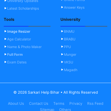
University Updates
Answer Keys
Latest Scholarships
Tools
University
Image Resizer
BNMU
Age Calculator
BRABU
Name & Photo Maker
PPU
Full Form
Munger
Exam Dates
VKSU
Magadh
© 2026 Sarkari Help Bihar • All Rights Reserved
About Us
Contact Us
Terms
Privacy
Rss Feed
Sitemap
Others