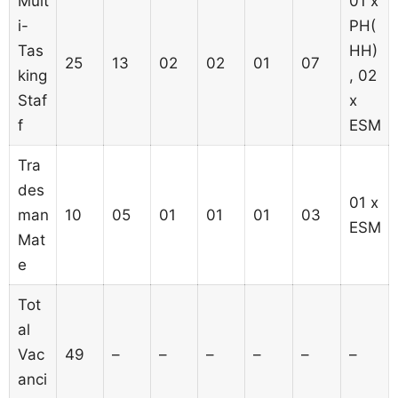
Mult
01 x
i-
PH(
Tas
HH)
25
13
02
02
01
07
king
, 02
Staf
x
f
ESM
Tra
des
01 x
man
10
05
01
01
01
03
ESM
Mat
e
Tot
al
Vac
49
–
–
–
–
–
–
anci