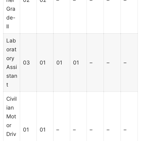
Gra
de-
II
Lab
orat
ory
03
01
01
01
–
–
–
Assi
stan
t
Civil
ian
Mot
or
01
01
–
–
–
–
–
Driv