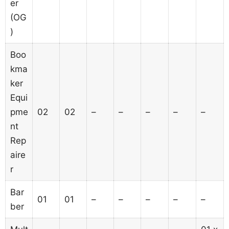
er
(OG
)
Boo
kma
ker
Equi
pme
02
02
–
–
–
–
–
nt
Rep
aire
r
Bar
01
01
–
–
–
–
–
ber