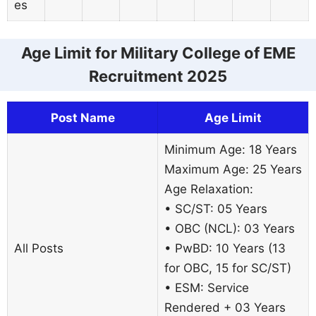
es
Age Limit for Military College of EME
Recruitment 2025
Post Name
Age Limit
Minimum Age: 18 Years
Maximum Age: 25 Years
Age Relaxation:
• SC/ST: 05 Years
• OBC (NCL): 03 Years
All Posts
• PwBD: 10 Years (13
for OBC, 15 for SC/ST)
• ESM: Service
Rendered + 03 Years