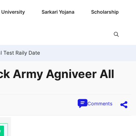
University
Sarkari Yojana
Scholarship
l Test Raily Date
ck Army Agniveer All
Comments
w