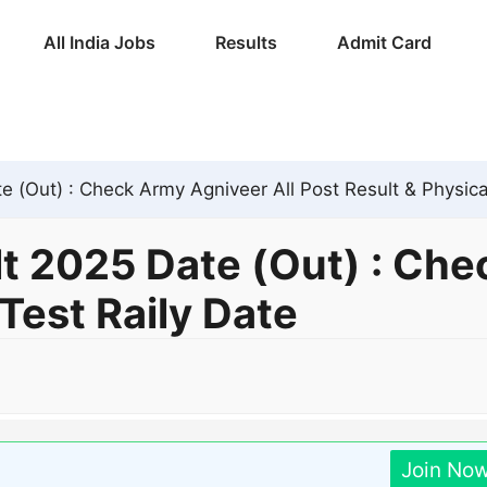
All India Jobs
Results
Admit Card
e (Out) : Check Army Agniveer All Post Result & Physica
lt 2025 Date (Out) : Che
Test Raily Date
Join No