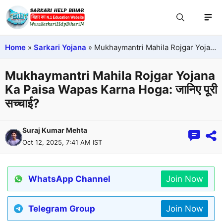
Home
»
Sarkari Yojana
»
Mukhaymantri Mahila Rojgar Yojana Ka Paisa Wapas Karna Hoga: जानिए पूरी सच्चाई?
Mukhaymantri Mahila Rojgar Yojana
Ka Paisa Wapas Karna Hoga: जानिए पूरी
सच्चाई?
Suraj Kumar Mehta
Oct 12, 2025, 7:41 AM IST
WhatsApp Channel
Join Now
Telegram Group
Join Now