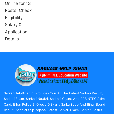
Online for 13
Posts, Check
Eligibility,
Salary &
Application
Details
SarkariHelpBihar.in, Provides You All The Latest Sarkari Result,
Sarkari Exam, Sarkari Naukri, Sarkari Yojana And RRB NTPC Admit
Card, Bihar Police SI,Group D Exam, Sarkari Job And Bihar Board
Result, Scholarship Yojana, Latest Sarkari Exam, Sarkari Result,