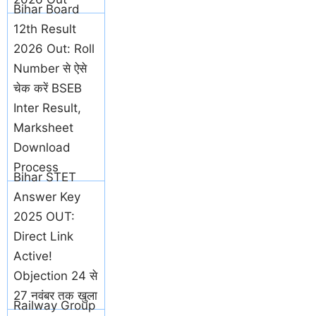
Bihar Board
12th Result
2026 Out: Roll
Number से ऐसे
चेक करें BSEB
Inter Result,
Marksheet
Download
Process
Bihar STET
Answer Key
2025 OUT:
Direct Link
Active!
Objection 24 से
27 नवंबर तक खुला
Railway Group