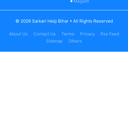
Magadh
© 2026 Sarkari Help Bihar • All Rights Reserved
About Us
Contact Us
Terms
Privacy
Rss Feed
Sitemap
Others