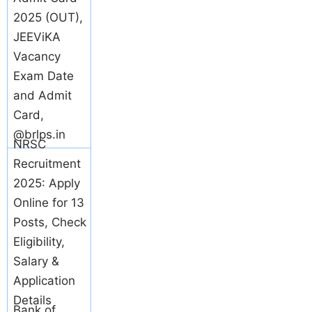
2025 (OUT),
JEEViKA
Vacancy
Exam Date
and Admit
Card,
@brlps.in
NRSC
Recruitment
2025: Apply
Online for 13
Posts, Check
Eligibility,
Salary &
Application
Details
Bank of