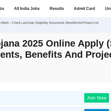
obs
All India Jobs
Results
Admit Card
Uni
art) – Check Last Date, Eligibility, Documents, Benefits And Project List
ana 2025 Online Apply (S
ments, Benefits And Projec
Join Now