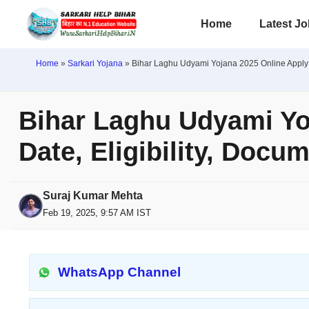
Skip
Home
Latest J
to
content
Home
»
Sarkari Yojana
»
Bihar Laghu Udyami Yojana 2025 Online Apply (St
Bihar Laghu Udyami Yoj
Date, Eligibility, Docu
Suraj Kumar Mehta
Feb 19, 2025, 9:57 AM IST
WhatsApp Channel