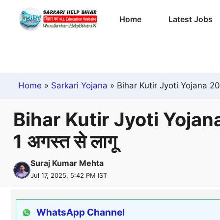
Skip
Home
Latest Jobs
to
content
Home
»
Sarkari Yojana
»
Bihar Kutir Jyoti Yojana 2025
Bihar Kutir Jyoti Yojana 
1 अगस्त से लागू
Suraj Kumar Mehta
Jul 17, 2025, 5:42 PM IST
WhatsApp Channel