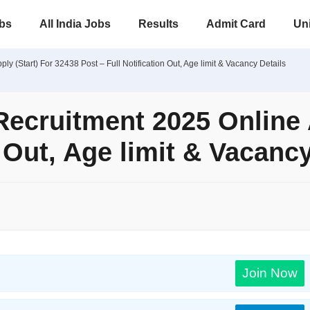
obs
All India Jobs
Results
Admit Card
Uni
 (Start) For 32438 Post – Full Notification Out, Age limit & Vacancy Details
cruitment 2025 Online A
n Out, Age limit & Vacancy
Join Now