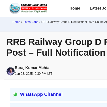
Skip
Home
Latest J
to
content
Home
»
Latest Jobs
»
RRB Railway Group D Recruitment 2025 Online Apply
RRB Railway Group D Re
Post – Full Notificatio
Suraj Kumar Mehta
Jan 23, 2025, 9:30 PM IST
WhatsApp Channel