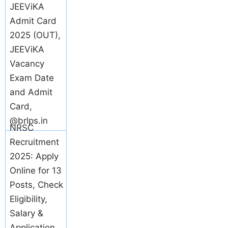
JEEViKA
Admit Card
2025 (OUT),
JEEViKA
Vacancy
Exam Date
and Admit
Card,
@brlps.in
NRSC
Recruitment
2025: Apply
Online for 13
Posts, Check
Eligibility,
Salary &
Application