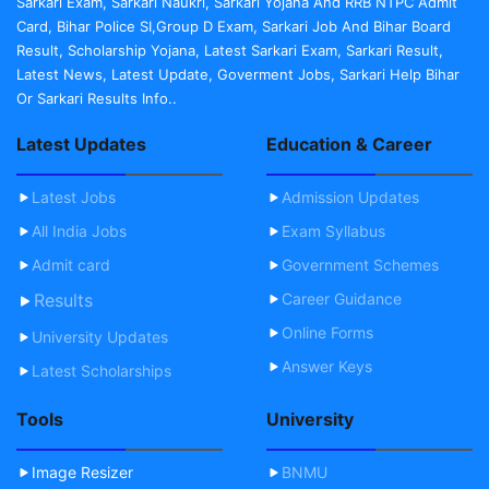
Sarkari Exam, Sarkari Naukri, Sarkari Yojana And RRB NTPC Admit
Card, Bihar Police SI,Group D Exam, Sarkari Job And Bihar Board
Result, Scholarship Yojana, Latest Sarkari Exam, Sarkari Result,
Latest News, Latest Update, Goverment Jobs, Sarkari Help Bihar
Or Sarkari Results Info..
Latest Updates
Education & Career
Latest Jobs
Admission Updates
All India Jobs
Exam Syllabus
Admit card
Government Schemes
Results
Career Guidance
Online Forms
University Updates
Answer Keys
Latest Scholarships
Tools
University
Image Resizer
BNMU