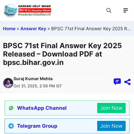
Home
»
Answer Key
»
BPSC 71st Final Answer Key 2025 Released – Download PDF at bpsc.bihar.gov.in
BPSC 71st Final Answer Key 2025
Released – Download PDF at
bpsc.bihar.gov.in
Suraj Kumar Mehta
Oct 31, 2025, 2:56 PM IST
WhatsApp Channel
Join Now
Telegram Group
Join Now