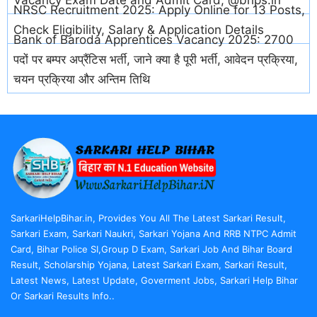
Vacancy Exam Date and Admit Card, @brlps.in
NRSC Recruitment 2025: Apply Online for 13 Posts,
Check Eligibility, Salary & Application Details
Bank of Baroda Apprentices Vacancy 2025: 2700
पदों पर बम्पर अप्रैंटिस भर्ती, जाने क्या है पूरी भर्ती, आवेदन प्रक्रिया,
चयन प्रक्रिया और अन्तिम तिथि
SarkariHelpBihar.in, Provides You All The Latest Sarkari Result,
Sarkari Exam, Sarkari Naukri, Sarkari Yojana And RRB NTPC Admit
Card, Bihar Police SI,Group D Exam, Sarkari Job And Bihar Board
Result, Scholarship Yojana, Latest Sarkari Exam, Sarkari Result,
Latest News, Latest Update, Goverment Jobs, Sarkari Help Bihar
Or Sarkari Results Info..