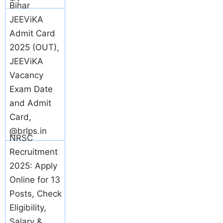
Bihar
JEEViKA
Admit Card
2025 (OUT),
JEEViKA
Vacancy
Exam Date
and Admit
Card,
@brlps.in
NRSC
Recruitment
2025: Apply
Online for 13
Posts, Check
Eligibility,
Salary &