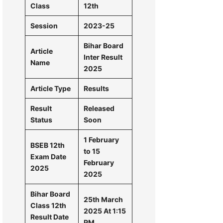
Class
12th
Session
2023-25
Bihar Board
Article
Inter Result
Name
2025
Article Type
Results
Result
Released
Status
Soon
1 February
BSEB 12th
to 15
Exam Date
February
2025
2025
Bihar Board
25th March
Class 12th
2025 At 1:15
Result Date
PM