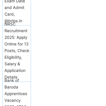
Exam Date
and Admit
Card,
@brlps.in
NRSC
Recruitment
2025: Apply
Online for 13
Posts, Check
Eligibility,
Salary &
Application
Details
Bank of
Baroda
Apprentices
Vacancy