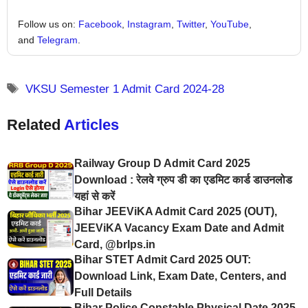
Follow us on:
Facebook
,
Instagram
,
Twitter
,
YouTube
,
and
Telegram
.
VKSU Semester 1 Admit Card 2024-28
Related
Articles
Railway Group D Admit Card 2025
Download : रेलवे ग्रुप डी का एडमिट कार्ड डाउनलोड
यहां से करें
Bihar JEEViKA Admit Card 2025 (OUT),
JEEViKA Vacancy Exam Date and Admit
Card, @brlps.in
Bihar STET Admit Card 2025 OUT:
Download Link, Exam Date, Centers, and
Full Details
Bihar Police Constable Physical Date 2025