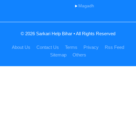
Magadh
© 2026 Sarkari Help Bihar • All Rights Reserved
About Us
Contact Us
Terms
Privacy
Rss Feed
Sitemap
Others