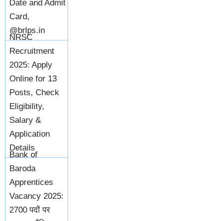
Date and Admit
Card,
@brlps.in
NRSC
Recruitment
2025: Apply
Online for 13
Posts, Check
Eligibility,
Salary &
Application
Details
Bank of
Baroda
Apprentices
Vacancy 2025:
2700 पदों पर